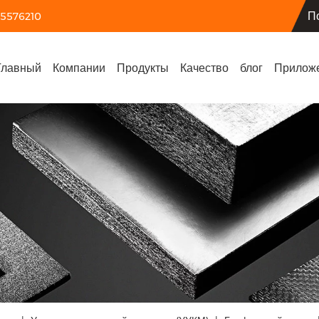
П
55576210
Главный
Компании
Продукты
Качество
блог
Прилож