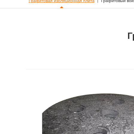
Графитовая изоляционная плита
Графитовый вой
Г