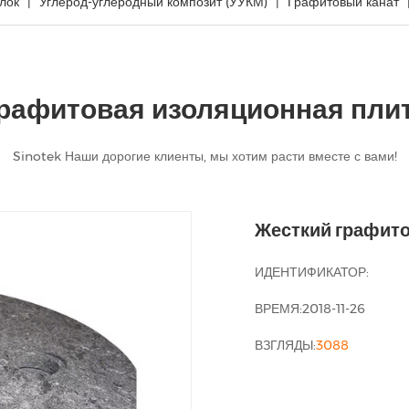
лок
Углерод-углеродный композит (УУКМ)
Графитовый канат
рафитовая изоляционная пли
Sinotek Наши дорогие клиенты, мы хотим расти вместе с вами!
Жесткий графито
ИДЕНТИФИКАТОР:
ВРЕМЯ:2018-11-26
ВЗГЛЯДЫ:
3088