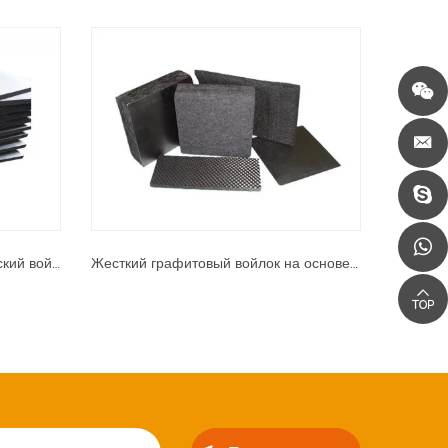
Длинноволокнистый графит жеский войлок
Жесткий графитовый войлок на основе вискозы