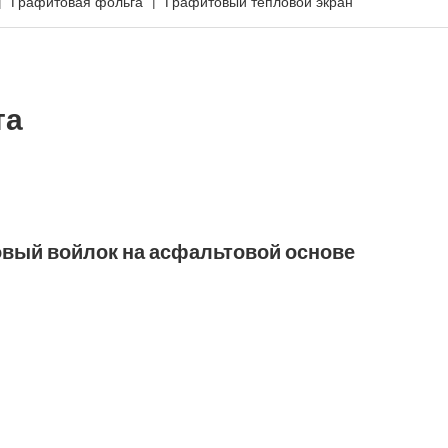
Графитовая фольга
Графитовый тепловой экран
та
вый войлок на асфальтовой основе