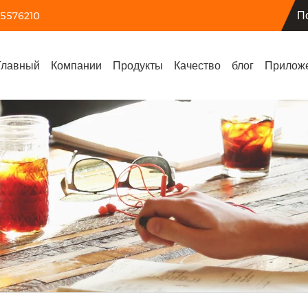
П
55576210
Главный
Компании
Продукты
Качество
блог
Прилож