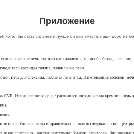
Приложение
ek хотел бы стать сильнее и лучше с вами вместе, наши дорогие кл
хнологические печи статического давления, термообработка, спекание, п
зводители арсенида галлия, плавильные печи.
отки, печь для спекания, паяльная печь и т.д. Изготовление волокон: пе
ь CVR. Изготовление кварца / расплавленного диоксида кремния: печь д
ки).
ление.
ные печи. Университеты и правительственные исследовательские центры
ые окислительно - восстановительные батареи: электроды, биполярные 