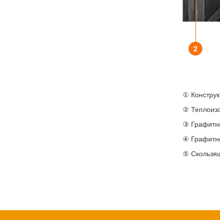
① Конструк
② Теплоизо
③ Графитн
④ Графитн
⑤ Скользящ