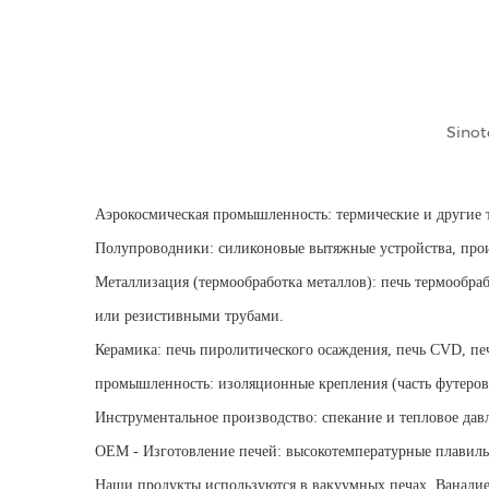
Sinot
Аэрокосмическая промышленность: термические и другие те
Полупроводники: силиконовые вытяжные устройства, прои
Металлизация (термообработка металлов): печь термообраб
или резистивными трубами.
Керамика: печь пиролитического осаждения, печь CVD, печ
промышленность: изоляционные крепления (часть футеров
Инструментальное производство: спекание и тепловое дав
OEM - Изготовление печей: высокотемпературные плавиль
Наши продукты используются в вакуумных печах. Ванадиев