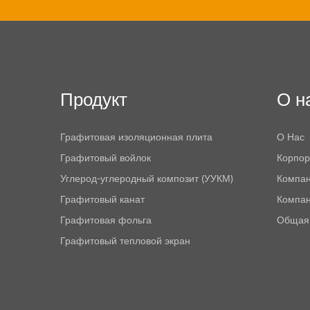
Продукт
О н
Графитовая изоляционная плита
О Нас
Графитовый войлок
Корпор
Углерод-углеродный композит (УУКМ)
Компан
Графитовый канат
Компа
Графитовая фольга
Общая
Графитовый тепловой экран