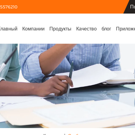
П
55576210
Главный
Компании
Продукты
Качество
блог
Прилож