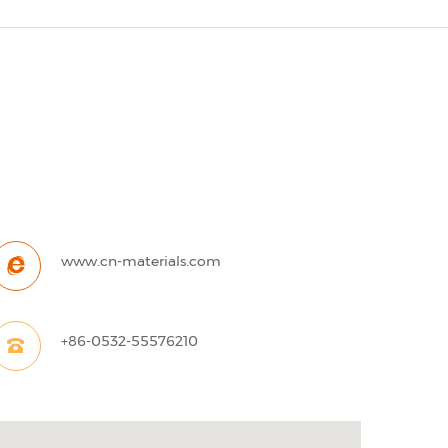
www.cn-materials.com
+86-0532-55576210