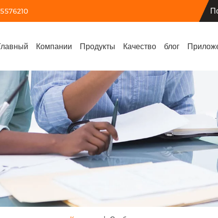
П
55576210
Главный
Компании
Продукты
Качество
блог
Прилож