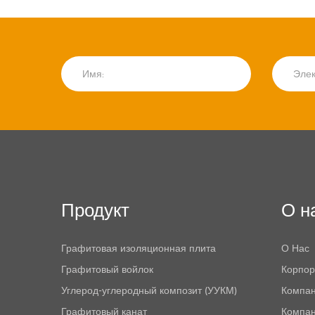
Продукт
О н
Графитовая изоляционная плита
О Нас
Графитовый войлок
Корпор
Углерод-углеродный композит (УУКМ)
Компан
Графитовый канат
Компа