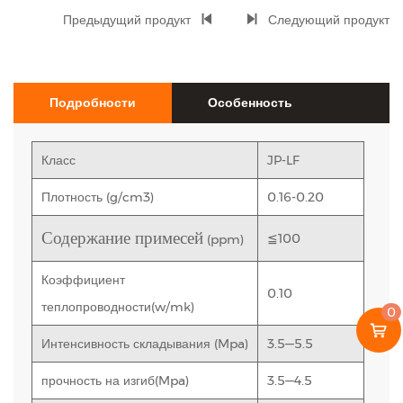
Предыдущий продукт
Следующий продукт
Подробности
Особенность
Класс
JP-LF
Плотность (g/cm3)
0.16-0.20
Содержание примесей
≦100
(ppm)
Коэффициент
0.10
теплопроводности(w/mk)
0
Интенсивность складывания (Mpa)
3.5—5.5
прочность на изгиб(Mpa)
3.5—4.5